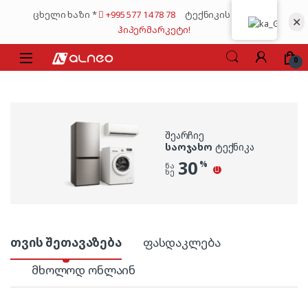
Skip to navigation
Skip to content
ცხელი ხაზი *
+995 577 14 78 78
ტექნიკის მსხვილი
✕
ჰიპერმარკეტი!
0
ᲨᲔᲐᲠᲩᲘᲔ
ᲡᲐᲝᲯᲐᲮᲝ
ᲢᲔᲥᲜᲘᲙᲐ
30
%
ᲜᲐ
ᲮᲔ
Product Carousel Tabs
თვის შეთავაზება
ფასდაკლება
მხოლოდ ონლაინ