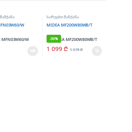
მანქანა
სარეცხი მანქანა
MFN03W60/W
MIDEA MF200W80WB/T
-
30%
1 099
₾
1 579
₾