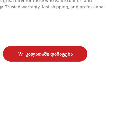
a great offer for those who value comfort and
. Trusted warranty, fast shipping, and professional
12-B 808W quantity
კალათაში დამატება