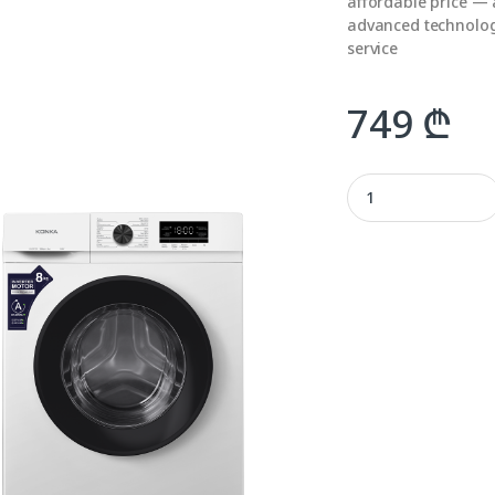
affordable price — 
advanced technology
service
749
₾
KONKA TCW454-L24W