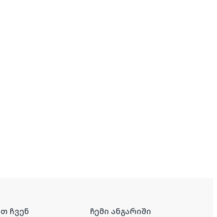
რთ ჩვენ
ჩემი ანგარიში