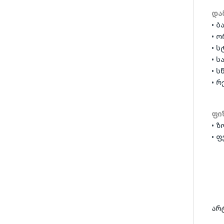
და
• ბ
• 
• 
• 
• ს
• 
ფი
• ზ
• ფ
არ