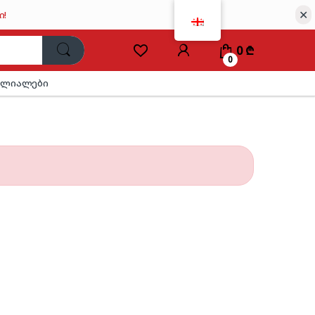
✕
ი!
0
₾
0
ილიალები