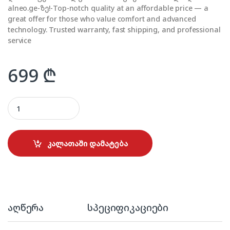
alneo.ge-ზე!-Top-notch quality at an affordable price — a
great offer for those who value comfort and advanced
technology. Trusted warranty, fast shipping, and professional
service
699
₾
ELECTROLUX EAF12B Air Fryer quantity
კალათაში დამატება
აღწერა
სპეციფიკაციები