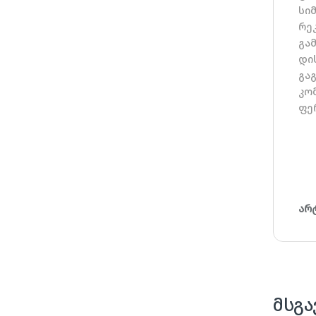
სი
რე
გა
დი
გაგ
კო
ფე
არ
მსგა