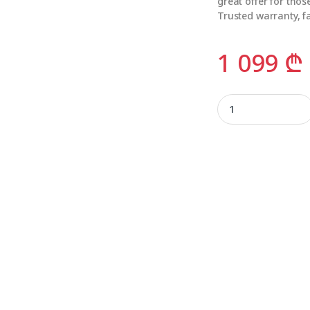
great offer for tho
Trusted warranty, f
1 099
₾
ALNEO 18CHSA/XAC1 