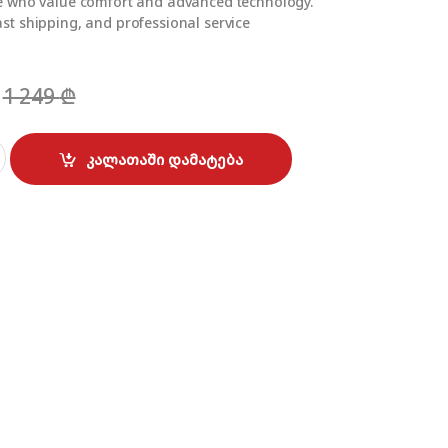
se who value comfort and advanced technology.
ast shipping, and professional service
1 249
₾
(55-60 მ²) quantity
კალათაში დამატება