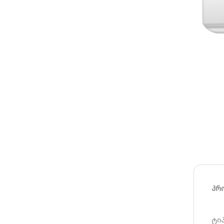
პრ
ტი