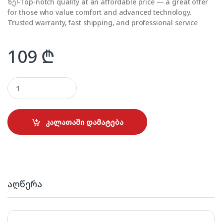
ზე!-Top-notch quality at an affordable price — a great offer
for those who value comfort and advanced technology.
Trusted warranty, fast shipping, and professional service
109
₾
ARZUM AR5079 quantity
კალათაში დამატება
აღწერა