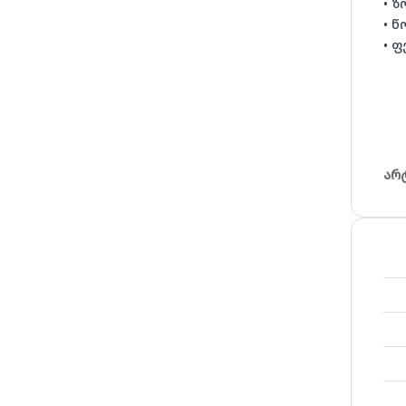
• ზ
• წ
• ფ
არ