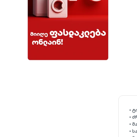
• ტ
• ძ
• 
• 