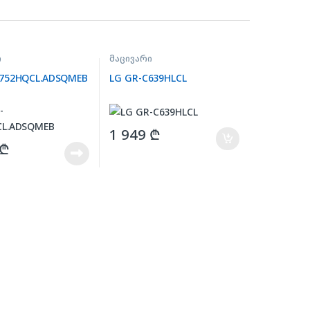
ი
მაცივარი
C752HQCL.ADSQMEB
LG GR-C639HLCL
1 949
₾
₾