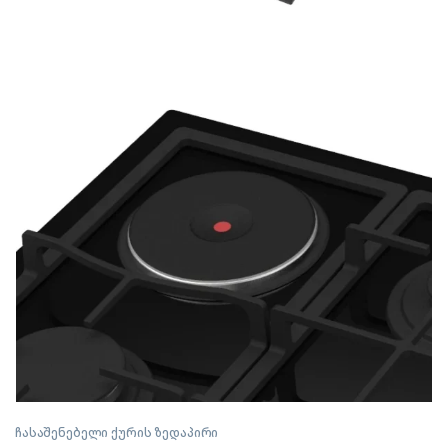
ჩასაშენებელი ქურის ზედაპირი