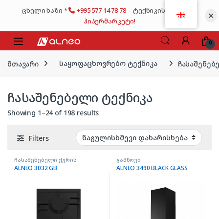
Skip to navigation
Skip to content
ცხელი ხაზი *
+995 577 14 78 78
ტექნიკის მსხვილი
✕
ჰიპერმარკეტი!
0
მთავარი
საყოფაცხოვრებო ტექნიკა
ჩასაშენებ
ჩასაშენებელი ტექნიკა
Showing 1–24 of 198 results
Filters
ჩასაშენებელი ქურის
გამწოვი
ზედაპირი
ALNEO 3032 GB
ALNEO 3490 BLACK GLASS