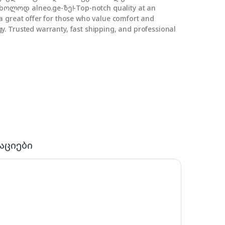
ლოდ alneo.ge-ზე!-Top-notch quality at an
a great offer for those who value comfort and
. Trusted warranty, fast shipping, and professional
აციები