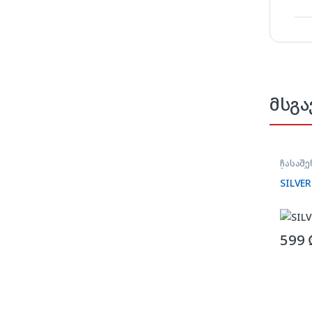
მსგა
ჩასაშე
ზედაპ
SILVER
599