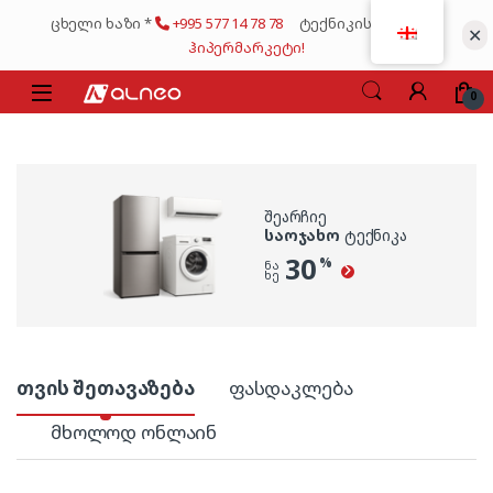
Skip to navigation
Skip to content
ცხელი ხაზი *
+995 577 14 78 78
ტექნიკის მსხვილი
✕
ჰიპერმარკეტი!
0
ᲨᲔᲐᲠᲩᲘᲔ
ᲡᲐᲝᲯᲐᲮᲝ
ᲢᲔᲥᲜᲘᲙᲐ
30
%
ᲜᲐ
ᲮᲔ
Product Carousel Tabs
თვის შეთავაზება
ფასდაკლება
მხოლოდ ონლაინ